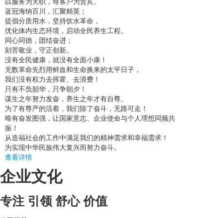
以服务为天职，尊客户为贵宾。
蓝冠海纳百川，汇聚精英；
提倡分质用水，坚持饮水革命，
优化体内生态环境，启动全民养生工程。
同心同德，团结奋进；
刻苦敬业，守正创新。
没有全民健康，就没有全面小康！
无数革命先烈用鲜血和生命换来的太平日子，
我们没有权力去挥霍、去浪费！
只有不负韶华，只争朝夕！
谋生之年努力发奋，养生之年才有自尊。
为了有尊严的活着，我们除了奋斗，无路可走！
唯有奋发图强，让国家意志、企业使命与个人理想同频共
振！
从造福社会的工作中满足我们的精神需求和幸福需求！
为实现中华民族伟大复兴而努力奋斗。
查看详情
企业文化
专注 引领 舒心 价值