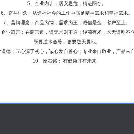
5、企业内训：居安思危，精进图存。
6、奋斗理念：从造福社会的工作中满足精神需求和幸福需求。
7、营销理念：产品为纲，需求为王；诚信是金，客户至上。
、企业箴言：在商言道，道无术则不通；经商有术，术无道则不
既要道术合璧，更要敬天畏地。
业道德：匠心源于初心，诚心发自善心；专业来自敬业，产品来
10、座右铭： 有健康才有未来。