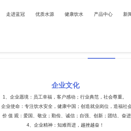
走进蓝冠
优质水源
健康饮水
产品中心
新
公司简介
企业文化
创
企业文化
1、企业愿境：员工幸福，客户感动；行业典范，社会尊重。
、企业使命：专注饮水安全，健康中国；创造就业岗位，造福社
、价 值 观：爱国、敬业；勤俭、诚信；自强、创新；团结、奋
4、企业精神：知难而进，越挫越奋！