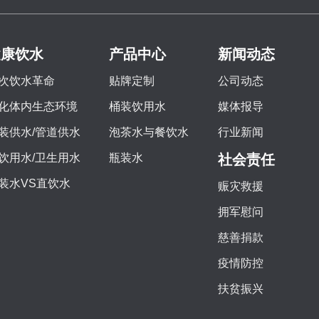
健康饮水
产品中心
新闻动态
次饮水革命
贴牌定制
公司动态
化体内生态环境
桶装饮用水
媒体报导
装供水/管道供水
泡茶水与餐饮水
行业新闻
饮用水/卫生用水
瓶装水
社会责任
装水VS直饮水
赈灾救援
拥军慰问
慈善捐款
疫情防控
扶贫振兴