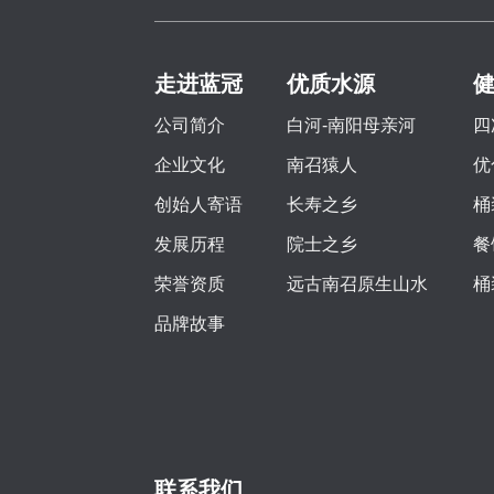
走进蓝冠
优质水源
公司简介
白河-南阳母亲河
四
企业文化
南召猿人
优
创始人寄语
长寿之乡
桶
发展历程
院士之乡
餐
荣誉资质
远古南召原生山水
桶
品牌故事
联系我们